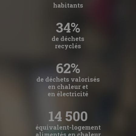
habitants
34%
de déchets
recyclés
62%
de déchets valorisés
en chaleur et
en électricité
14 500
équivalent-logement
alimentés en chaleur